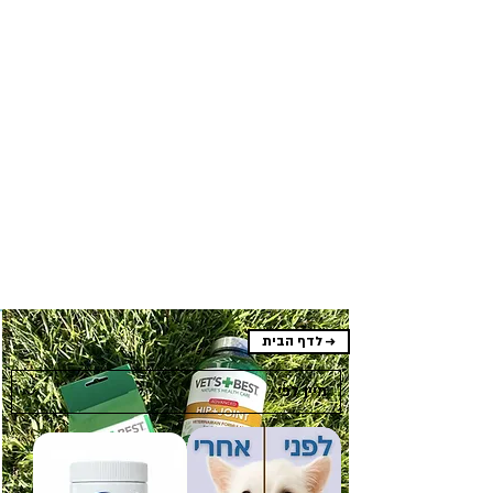
לדף הבית →