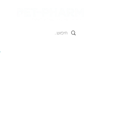
Ultra Vet
אוּלְטְרָה וֶוט