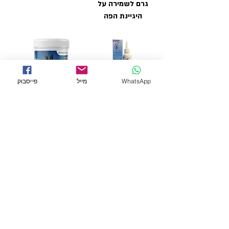
גרם לשמירה על
היגיינת הפה
WhatsApp
מייל
פייסבוק
Ultra Vet Eye Tear
Ultra Vet Clear
Eye! – נוזל לניקוי
Stain Remover
כתמי דמעות ולהרגעת
Wipes-מטליות ניקוי
העיניים
אזור העיניים לכלבים
וחתולים