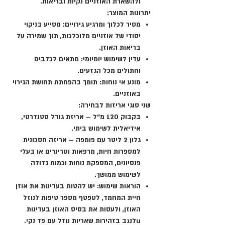
ולהשארת האוזניים נקיות ובריאות.
יתרונות המוצר:
מסיר לכלוך ומרגיע גירויים
: מסייע בניקוי
יסודי של אוזניים מלוכלכות, תוך שמירה על
בריאות האוזן.
עדין לשימוש יומיומי
: מתאים לכלבים
וחתולים מכל הגזעים.
מונע אי נוחות
: תומך בהפחתת תחושת הגירוי
באוזניים.
שני סוגי אריזות לבחירה:
בקבוק 120 מ"ל
– אריזת גודל סטנדרטי,
אידיאלית לשימוש ביתי.
גלון 2 ליטר עם פומפה
– אריזה חסכונית
למספרות חיות, מרפאות וטרינרים או בעלי
פנסיונים, המספקת נוחות וכמות גדולה
לשימוש ממושך.
הוראות שימוש: יש להטות בעדינות את אוזן
חיית המחמד, לטפטף מספר טיפות לנוזל
האוזן, ולעסות את בסיס האוזן בעדינות
uלנגב בזהירות שאריות נוזל עם פד נקי.