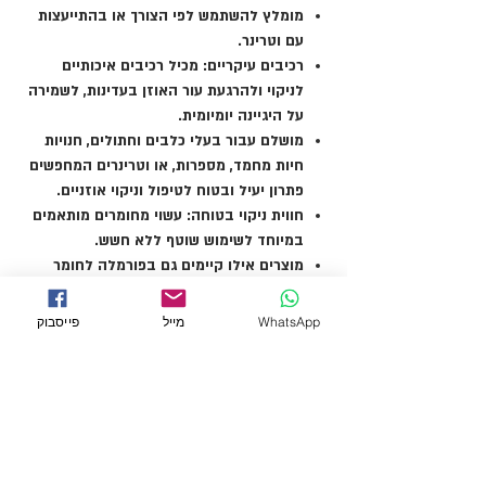
מומלץ להשתמש לפי הצורך או בהתייעצות
עם וטרינר.
רכיבים עיקריים: מכיל רכיבים איכותיים
לניקוי ולהרגעת עור האוזן בעדינות, לשמירה
על היגיינה יומיומית.
מושלם עבור בעלי כלבים וחתולים, חנויות
חיות מחמד, מספרות, או וטרינרים המחפשים
פתרון יעיל ובטוח לטיפול וניקוי אוזניים.
חווית ניקוי בטוחה
: עשוי מחומרים מותאמים
במיוחד לשימוש שוטף ללא חשש.
מוצרים אילו קיימים גם בפורמלה לחומר
שטיפה ייעודי לעיניים Ultra Vet Clear!
Eye
באותם גדלים של אריזות. - בקבוק
WhatsApp
מייל
פייסבוק
סטנדרטי 120 מ"ל וגלון עם פומפה חסכוני 2
ליטר.