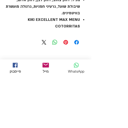
מכיל: דוחן צהוב, דוחן לבן, דוחן אדום,
שיבולת שועל, גרעיני חמניות, גרנולה מועשרת
בוויטמינים.
KIKI EXCELLENT MAX MENU
COTORRITAS
WhatsApp
מייל
פייסבוק
← לכל המוצרים
מידע