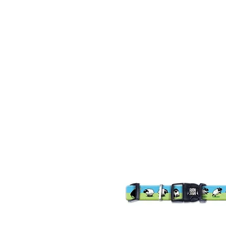
נו
צרו קשר