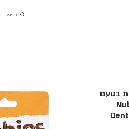
גים
אודות
המוצרים של
ית בטעם
 Nubbies
Dent