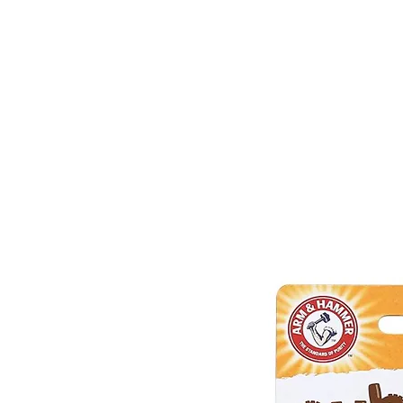
נו
צרו קשר