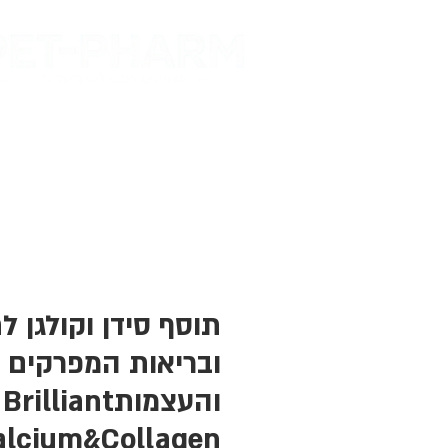
דף הבית
מות
תוסף סידן וקולגן ל
ובריאות המפרקים
והעצמותBrilliant
alcium&Collagen