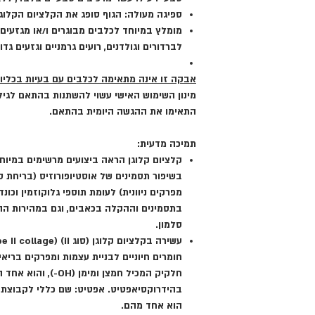
ספיגה מעולה:
הגוף סופג את הקלציום הקלוגן
מומלץ במיוחד לכלבים מבוגרים ו/או מגזעים 
לברדורים וגולדנים, רועים גרמניים וגזעים גדו
אבקה זו אינה מתאימה לכלבים עם בעיות בכליות
מינון השימוש האישי עשוי להשתנות בהתאם לגיל, 
התאימו את ההגשה היומית בהתאם.
תמיכה מדעית:
קלציום קלוגן הראה ביצועים מרשימים במיוח
בשיפור תסמינים של אוסטיופורוזיס (בריחת ס
מפרקים ניוונית) לעומת תוספי גלוקוזמין וכונ
סלמון.
חומרים חיוניים לבניית עצמות ומפרקים בריאי
חלקיק המכיל חמצן ומימן (
בהידרוקסיאפטיט.
אפטיט
: שם כללי לקבוצת 
הוא אחד מהם.