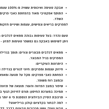
אבקה טעימה ואיכותית עשויה מ-100% עצמות דג סלמון טחונות מנורווגיה,
התוסף אפקטיבי מאוד בהפחתת כאבי פרקים, 
השלד.
למפרקים בריאים וגמישים, עצמות ושיניים חזקות
טעם נהדר: בעל טעימות גבוהה
מתאים לכלבים מכ
ניתן לשימוש באבקה גם כמשפר טעימות למזון - היות והת
מתאים לכלבים מבוגרים וגורים:
תומך בגדילה 
המפרקים בגיל המבוגר.
היתרונות העיקריים:
חיזוק עצמות ומפרקים:
חיוני לגורים בגדילה 
הפחתת כאבי מפרקים:
מקל על תנועה ומאפשר
ובמצב רוח משופר.
שיפור במצב הפרווה והעור:
תוצאה של תזונה 
תמיכה במערכת החיסון:
תורם לחיזוק הגוף בא
תרכובת הסידן הביולוגית הנספגת פי 6 יותר בקלות מסידן רגיל.
למה לבחור בקלציום קולגן בריליאנט?
טבעי ויעיל:
עשוי מרכיבים טבעיים בלבד, ללא