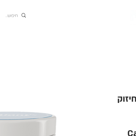
גים
אודות
המוצרים של
חיזוק
C