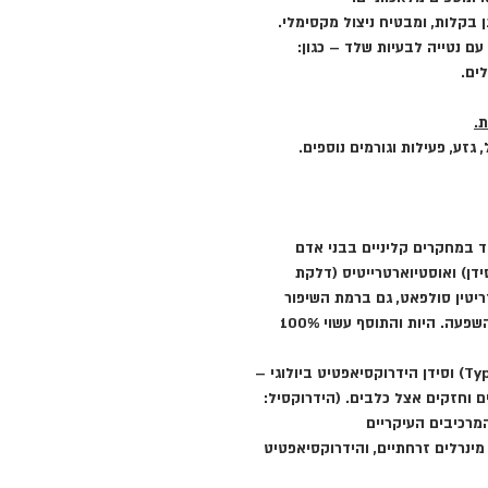
 בקלות, ומבטיח ניצול מקסימלי.
עם נטייה לבעיות שלד
– כגון:
לים.
.
גזע, פעילות וגורמים נוספים.
ד במחקרים קליניים בבני אדם
ידן) ואוסטיוארטרייטיס (דלקת
דריטין סולפאט, גם ברמת השיפור
בתסמינים וההקלה בכאבים, וגם במהירות ההשפעה. היות והתוסף עשוי 100%
עשירה בקלציום קלוגן (סוג II) (Type II collage) וסידן הידרוקסיאפטיט ביולוגי –
ם וחזקים אצל כלבים. (
הידרוקסיל
:
OH-), והוא אחד המרכיבים העיקריים
מינרלים זרחתיים, והידרוקסיאפטיט