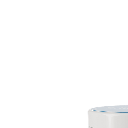
נו
צרו קשר