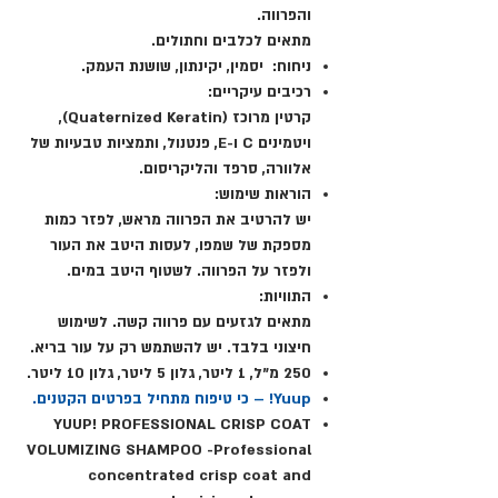
והפרווה.
מתאים לכלבים וחתולים.
ניחוח: יסמין, יקינתון, שושנת העמק.
רכיבים עיקריים:
קרטין מרוכז (Quaternized Keratin),
ויטמינים C ו-E, פנטנול, ותמציות טבעיות של
אלוורה, סרפד והליקריסום.
הוראות שימוש:
יש להרטיב את הפרווה מראש, לפזר כמות
מספקת של שמפו, לעסות היטב את העור
ולפזר על הפרווה. לשטוף היטב במים.
התוויות:
מתאים לגזעים עם פרווה קשה. לשימוש
חיצוני בלבד. יש להשתמש רק על עור בריא.
250 מ"ל, 1 ליטר, גלון 5 ליטר, גלון 10 ליטר.
Yuup! – כי טיפוח מתחיל בפרטים הקטנים.
YUUP! PROFESSIONAL CRISP COAT
VOLUMIZING SHAMPOO -Professional
concentrated crisp coat and