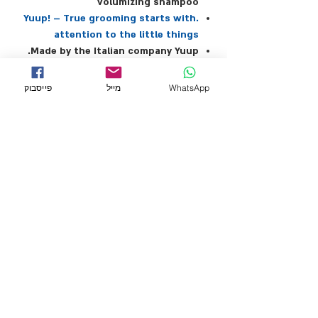
volumizing shampoo
.Yuup! – True grooming starts with
attention to the little things
Made by the Italian company Yuup.
WhatsApp
מייל
פייסבוק
← לכל המוצרים
מידע