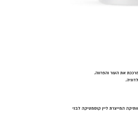
רככת את העור והפרווה.
דוניה.
 חדשה של חברת WILDA SIBERICA הוותיקה המייצרת ליין קוסמטיקה לבני