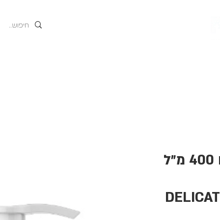
גים
אודות
המוצרים של
שמפו אורגני לגורים 400 מ״ל
DELICA