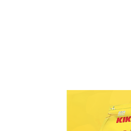
נו
צרו קשר