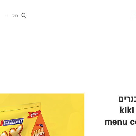
גים
אודות
המוצרים של
נרים
 kiki max
menu co