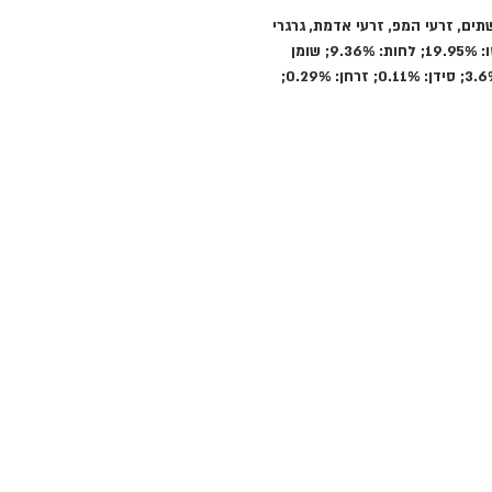
תים, זרעי המפ, זרעי אדמת, גרגרי
ויטמין ומינרלים. ערכים תזונתיים: חלבון ברוטו: 19.95%; לחות: 9.36%; שומן
גולמי: 17.5%; סיבים ברוטו: 14.09%; אפר: 3.6%; סידן: 0.11%; זרחן: 0.29%;