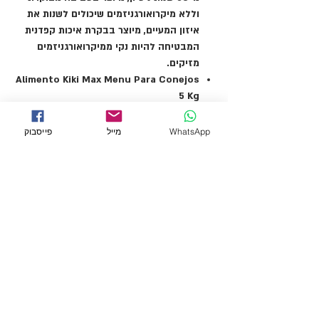
וללא מיקרואורגניזמים שיכולים לשנות את
איזון המעיים, מיוצר בבקרת איכות קפדנית
המבטיחה להיות נקי ממיקרואורגניזמים
מזיקים.
Alimento Kiki Max Menu Para Conejos
5 Kg
KIKI Excellent Max Menu for Rabbit 5
k
WhatsApp
מייל
פייסבוק
← לכל המוצרים
מידע