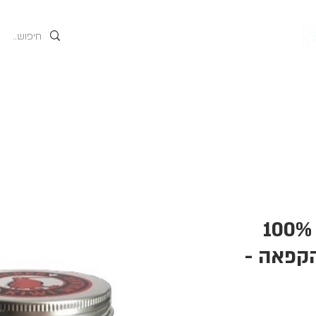
גים
אודות
המוצרים של
קיווי חטיף פרימיום 100%
קפאה -