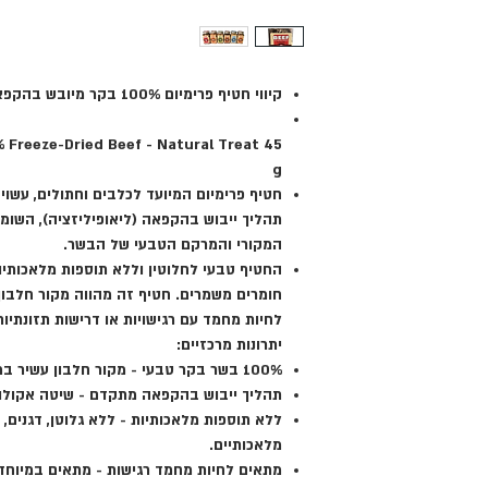
קיווי חטיף פרימיום 100% בקר מיובש בהקפאה - פינוק טבעי 45 גרם
 Freeze-Dried Beef - Natural Treat 45
g
תהליך ייבוש בהקפאה (ליאופיליזציה), השומ
המקורי והמרקם הטבעי של הבשר.
החטיף טבעי לחלוטין וללא תוספות מלאכותיות 
חומרים משמרים. חטיף זה מהווה מקור חלבון 
לחיות מחמד עם רגישויות או דרישות תזונתיות
יתרונות מרכזיים:
100% בשר בקר טבעי
- מקור חלבון עשיר במי
תהליך ייבוש בהקפאה מתקדם
- שיטה אקולו
ללא תוספות מלאכותיות
- ללא גלוטן, דגנים,
מלאכותיים.
מתאים לחיות מחמד רגישות
- מתאים במיוחד 