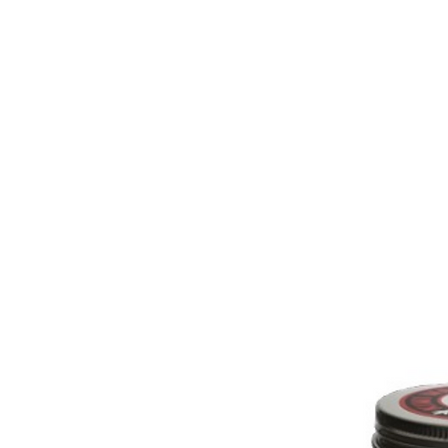
נו
צרו קשר