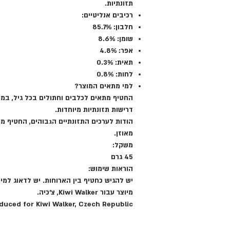
תזונתיות.
רכיבים אנליטיים:
חלבון: 85.7%
שומן: 8.6%
אפר: 4.8%
תאית: 0.3%
לחות: 0.8%
למי מתאים המוצר?
החטיף מתאים לכלבים וחתולים בכל גיל, במיו
דרישות תזונתיות מיוחדות.
הודות לערכים התזונתיים הגבוהים, החטיף מו
מאוזן.
משקל:
45 גרם
הוראות שימוש:
יש להגיש כחטיף בין הארוחות. יש לדאוג למי
מיוצר עבור Kiwi Walker, צ'כיה.
duced for Kiwi Walker, Czech Republic.