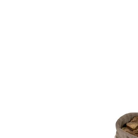
נו
צרו קשר