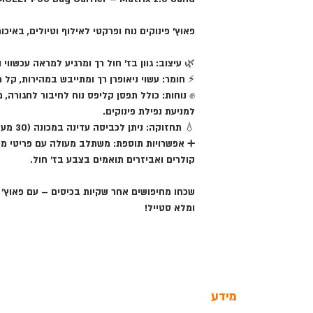
פאוץ' פינוקים נוח ופרקטי לאילוף וטיולים, באיכו
🌿
עיצוב
: גוון בז׳ חול רך ומרגיע למראה עכשווי ו
⚡
חומר
: עשוי ניאופרן רך ומתייבש במהירות, קל משקל
✊
נוחות
: כולל תפסן קליפס נוח לחיבור לחגורה, מ
למניעת נפילת פינוקים.
💧
תחזוקה
: ניתן לכביסה עדינה במכונה (30 מעלות, ללא ייבוש במייבש).
➕
אפשרויות תוספת
קולרים ואביזרים תואמים בצבע בז׳ חול.
שכחו מחיפושים אחר שקיות בכיסים – עם פאוץ' ה
ומלא סטייל!
מידע