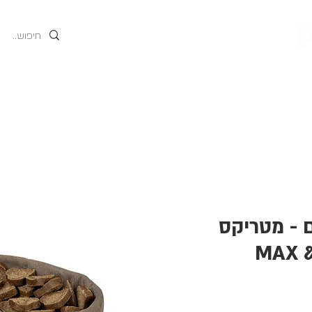
גים
אודות
המוצרים של
ם - מטריקס