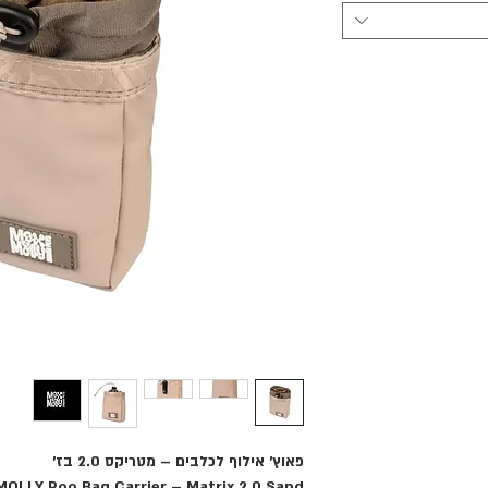
פאוץ' אילוף לכלבים – מטריקס 2.0 בז׳
OLLY Poo Bag Carrier – Matrix 2.0 Sand