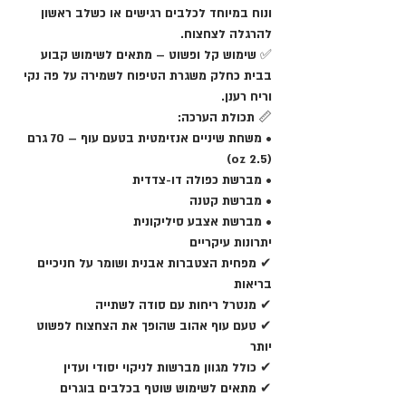
ונוח במיוחד לכלבים רגישים או כשלב ראשון
להרגלה לצחצוח.
✅
שימוש קל ופשוט
– מתאים לשימוש קבוע
בבית כחלק משגרת הטיפוח לשמירה על פה נקי
וריח רענן.
📏
תכולת הערכה:
• משחת שיניים אנזימטית בטעם עוף – 70 גרם
(2.5 oz)
• מברשת כפולה דו-צדדית
• מברשת קטנה
• מברשת אצבע סיליקונית
יתרונות עיקריים
✔ מפחית הצטברות אבנית ושומר על חניכיים
בריאות
✔ מנטרל ריחות עם סודה לשתייה
✔ טעם עוף אהוב שהופך את הצחצוח לפשוט
יותר
✔ כולל מגוון מברשות לניקוי יסודי ועדין
✔ מתאים לשימוש שוטף בכלבים בוגרים