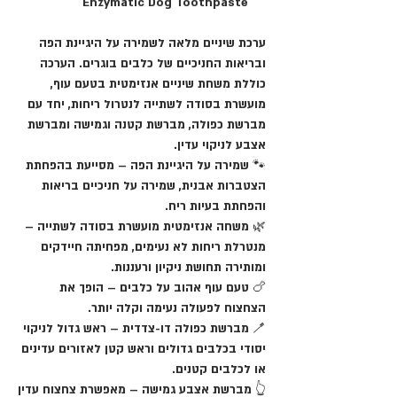
Enzymatic Dog Toothpaste
ערכת שיניים מלאה לשמירה על היגיינת הפה
ובריאות החניכיים של כלבים בוגרים. הערכה
כוללת משחת שיניים אנזימטית בטעם עוף,
מועשרת בסודה לשתייה לנטרול ריחות, יחד עם
מברשת כפולה, מברשת קטנה וגמישה ומברשת
אצבע לניקוי עדין.
🐾
שמירה על היגיינת הפה
– מסייעת בהפחתת
הצטברות אבנית, שמירה על חניכיים בריאות
והפחתת בעיות ריח.
🌿
משחה אנזימטית מועשרת בסודה לשתייה
–
מנטרלת ריחות לא נעימים, מפחיתה חיידקים
ומותירה תחושת ניקיון ורעננות.
🍗
טעם עוף אהוב על כלבים
– הופך את
הצחצוח לפעולה נעימה וקלה יותר.
🪥
מברשת כפולה דו-צדדית
– ראש גדול לניקוי
יסודי בכלבים גדולים וראש קטן לאזורים עדינים
או לכלבים קטנים.
👆
מברשת אצבע גמישה
– מאפשרת צחצוח עדין