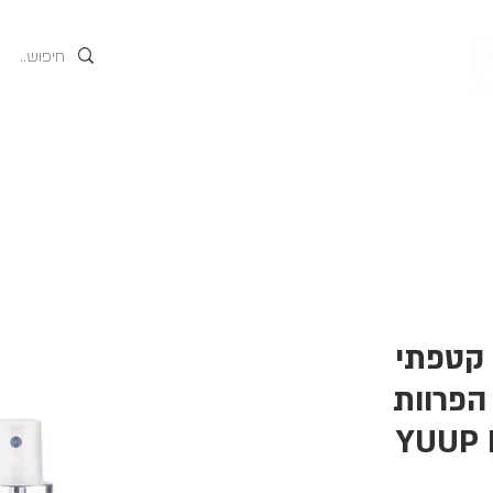
גים
אודות
המוצרים של
 קטפתי
 הפרוות
YUUP 