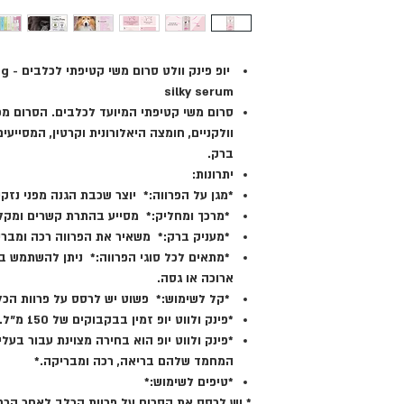
יופ 
silky serum
סרום משי קטיפתי המיועד לכלבים. הסרום מכי
וולקניים, חומצה היאלורונית וקרטין, המסיי
ברק.
יתרונות:
*מגן על הפרווה:* יוצר שכבת הגנה מפני נזק
*מרכך ומחליק:* מסייע בהתרת קשרים ומקל 
*מעניק ברק:* משאיר את הפרווה רכה ומברי
*מתאים לכל סוגי הפרווה:* ניתן להשתמש ב
ארוכה או גסה.
*קל לשימוש:* פשוט יש לרסס על פרוות הכל
*פינק ולווט יופ זמין בבקבוקים של 150 מ"ל.*
*פינק ולווט יופ הוא בחירה מצוינת עבור בעל
המחמד שלהם בריאה, רכה ומבריקה.*
*טיפים לשימוש:*
* יש לרסס את הסרום על פרוות הכלב לאחר הרח