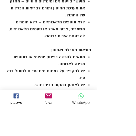
מועשר בויטמינים ומינרלים חיוניים
– מחזק
את מערכת החיסון ותורם לבריאות הכללית
של החתול.
ללא תוספים מלאכותיים
– ללא חומרים
משמרים, צבעי מאכל או טעמים מלאכותיים,
להבטחת איכות גבוהה.
הוראות האכלה ואחסון
מתאים להגשה כפינוק יומיומי או כתוספת
מזינה לארוחה.
יש להקפיד על זמינות מים טריים לחתול בכל
עת.
יש לאחסן במקום קריר ויבש.
לאחר הפתיחה, יש לשמור בקירור ולצרוך תוך
48 שעות.
WhatsApp
מייל
פייסבוק
LEKKERS – כי החתול שלך יודע להעריך תזונה
איכותית ומגוונת!