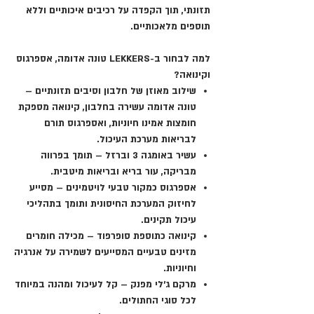
תזונתי, תוך הקפדה על רכיבים איכותיים וללא
תוספים מלאכותיים.
למה לבחור ב-LEKKERS טונה אדומה, אספרגוס
וקינואה?
שילוב מאוזן של חלבון וסיבים תזונתיים
–
טונה אדומה עשירה בחלבון, קינואה מספקת
חומצות אמינו חיוניות, ואספרגוס תורם
לבריאות מערכת העיכול.
עשיר באומגה 3 וברזל
– תומך בפרווה
מבריקה, עור בריא ובריאות מיטבית.
אספרגוס כמקור טבעי לויטמינים
– מסייע
לחיזוק המערכת החיסונית ותומך בתהליכי
עיכול תקינים.
קינואה כתוספת סופרפוד
– מכילה חומרים
מזינים טבעיים המסייעים לשמירה על אנרגיה
וחיוניות.
מרקם ג'לי מפנק
– קל לעיכול ומהנה במיוחד
לכל סוגי החתולים.