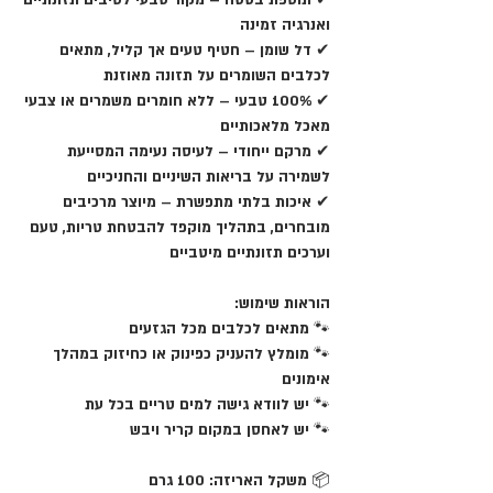
✔
תוספת בטטה
– מקור טבעי לסיבים תזונתיים
ואנרגיה זמינה
✔
דל שומן
– חטיף טעים אך קליל, מתאים
לכלבים השומרים על תזונה מאוזנת
✔
100% טבעי
– ללא חומרים משמרים או צבעי
מאכל מלאכותיים
✔
מרקם ייחודי
– לעיסה נעימה המסייעת
לשמירה על בריאות השיניים והחניכיים
✔
איכות בלתי מתפשרת
– מיוצר מרכיבים
מובחרים, בתהליך מוקפד להבטחת טריות, טעם
וערכים תזונתיים מיטביים
הוראות שימוש:
🐾 מתאים לכלבים מכל הגזעים
🐾 מומלץ להעניק כפינוק או כחיזוק במהלך
אימונים
🐾 יש לוודא גישה למים טריים בכל עת
🐾 יש לאחסן במקום קריר ויבש
📦
משקל האריזה:
100 גרם