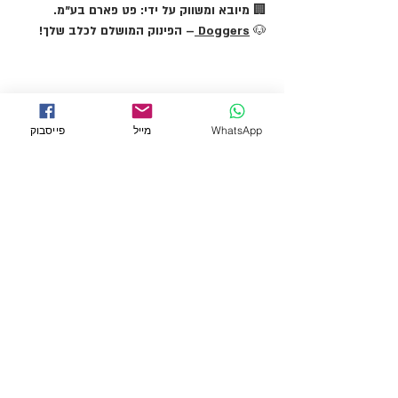
🏢
מיובא ומשווק על ידי:
פט פארם בע"מ.
🐶
Doggers
– הפינוק המושלם לכלב שלך!
WhatsApp
מייל
פייסבוק
← לכל המוצרים
מידע