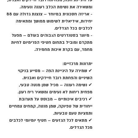
על היגיינת הפה
, מפחיתה רובד חיידקים ואבנית,
ומשאירה את נשימת הכלב
רעננה ונעימה
.
-
אריזה חסכונית במיוחד
– צנצנת גדולה עם
88
יחידות
, אידיאלית לשימוש ממושך ומתאימה
לכלבים בכל הגדלים.
-
מיוצר בסטנדרטים הגבוהים בעולם
– מפעל
מתקדם ומוביל בתחום חטיפי הפרימיום לחיות
מחמד, עם בקרת איכות מחמירה.
יתרונות מרכזיים:
✔
שמירה על היגיינת הפה
– מסייע בניקוי
השיניים והפחתת רובד חיידקים ואבנית.
✔
נשימה רעננה
– מכיל
שמן מנטה טבעי
,
מפחית ריחות לא נעימים ומשאיר ריח רענן.
✔
רכיבים איכותיים
– מבוסס על תערובת
ייחודית של
טפיוקה, שמן מנטה, קמחים צמחיים
ותמציות טעם טבעיות
.
✔
מתאים לכל הגזעים
– חטיף יומיומי
לכלבים
מכל הגדלים
.