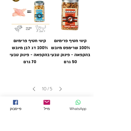
קיווי חטיף פרימיום
קיווי חטיף פרימיום
100% שרימפס מיובש
100% דג לבן מיובש
בהקפאה - פינוק טבעי
בהקפאה - פינוק טבעי
50 גרם
70 גרם
10
/
5
WhatsApp
מייל
פייסבוק
← מוצרים לחתולים
← רצועות וקולרים