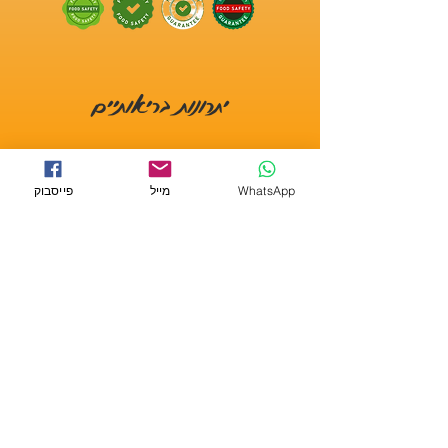
יתרונות בריאותיים
🥩
חלבון איכותי
– טונה אדומה, סלמון, דגי
ים, ברווז, בקר ועוף – מספקים חומצות
WhatsApp
מייל
פייסבוק
אמינו חיוניות לשמירה על מסת שריר חזקה
ומערכת חיסון יציבה.
🦐
אומגה 3 ו-6
– שמן דגים, מקרל,
חסילונים ואנשובי מסייעים לבריאות הפרווה,
העור והמערכת הנוירולוגית.
🌱
נוגדי חמצון טבעיים
– אוכמניות, אצות,
אספרגוס ודלעת עשירים בוויטמינים
המסייעים להגנה על התאים ולשמירה על
בריאות מערכת השתן.
🦪
מינרלים מחזקים
– קלמארי, צדפות